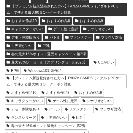
【プレミアム新規登録された方へ】FANZA GAMES（アダルトPCゲー
ム）で使える最大90％OFFクーポン対象
おすすめ作品10
おすすめ作品8
おすすめ作品9
キャラクターがいい
ゲーム性に定評
シナリオがいい
デモ・体験版あり
バトル
ファンタジー
ブラウザ対応
世界観がいい
巨乳
春の最大16%ポイント還元キャンペーン 第2弾
最大90%OFFセール【スプリングセール2026】
CGがいい
RPG
Windows10対応作品
【プレミアム新規登録された方へ】FANZA GAMES（アダルトPCゲー
ム）で使える最大90％OFFクーポン対象
おすすめ作品10
おすすめ作品8
おすすめ作品9
キャラクターがいい
ゲーム性に定評
シナリオがいい
デモ・体験版あり
バトル
ファンタジー
ブラウザ対応
ランスシリーズ
世界観がいい
巨乳
春の最大16%ポイント還元キャンペーン 第2弾