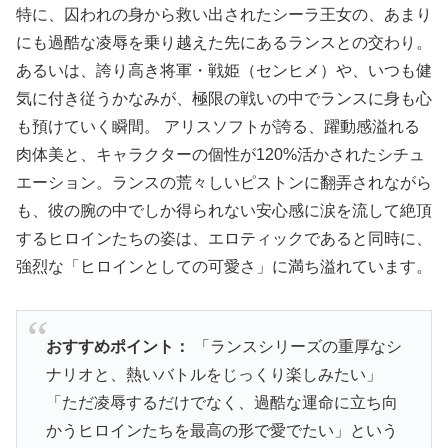
特に、囚われの身から救い出されたシーラ王女の、あまり
にも過酷な凌辱を乗り越えた先にあるランスとの交わり。
あるいは、誇り高き将軍・戦姫（センヒメ）や、いつも健
気に付き従うかなみが、極限の戦いの中でランスに身も心
も預けていく瞬間。 アリスソフトが誇る、躍動感溢れる
肉体美と、キャラクターの個性が120%活かされたシチュ
エーション。ランスの荒々しいピストンに翻弄されながら
も、彼の腕の中でしか得られない安心感に涙を流して絶頂
するヒロインたちの姿は、エロティックであると同時に、
強烈な「ヒロインとしての可愛さ」に満ち溢れています。
おすすめポイント：
「ランスシリーズの重厚なシ
ナリオと、熱いバトルをじっくり楽しみたい」
「ただ凌辱するだけでなく、過酷な運命に立ち向
かうヒロインたちを最高の形で愛でたい」という