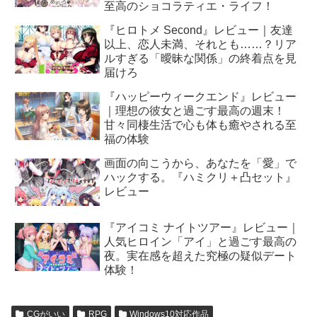
至高のショコラティエ・ライフ！
『ヒロトメ Second』レビュー｜友達
以上、恋人未満、それとも……？リア
ルすぎる「曖昧な関係」の終着点を見
届けろ
『ハッピーウィークエンド』レビュー
｜理想の彼女と過ごす最高の週末！
甘々同棲生活で心も体も癒やされる至
福の体験
画面の向こうから、あなたを「愛」で
ハックする。『ハミクリ＋凸セット』
レビュー
『アイコミ ナイトツアー』レビュー｜
人気ヒロイン「アイ」と過ごす最高の
夜。実在感を超えた究極の疑似デート
体験！
CGがいい
RPG
Windows10対応作品