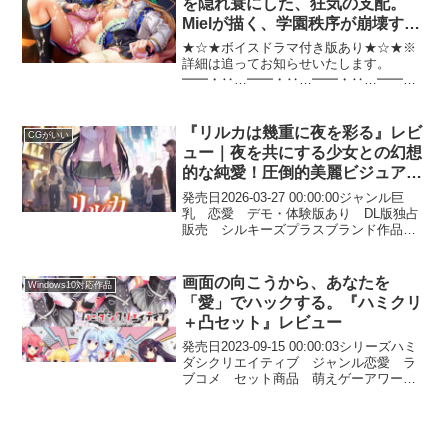
を隠れ蓑にした、狂気の支配。
Mielが描く、学園秩序が崩壊する
背徳の指導録。
★☆★ボイスドラマ付き版あり★☆★※
詳細は追ってお知らせいたします。
━━・‥…━━・‥…━━・‥…━━・
‥…━━・‥…■プロローグ書き込んだ内
容が必ず実現するという不思議な日誌
「超狂指導日誌」を手に入れた主人公は
『リルカは幾重に夜を彩る』レビ
CGがいい
その力を利用して国内有数の名門校であ
ュー｜夜を共にする少女との幻想
る神鳥女子学園の学園長に就任する。人
的な純愛！圧倒的美麗ビジュアル
里離れた山奥にある全寮制のこの学園は
で描かれる、心と体が溶け合う物
選ばれた上流階級の令嬢のみが入学を許
発売日2026-03-27 00:00:00ジャンル巨
された超セレブ校。本来なら近づくこと
語
乳 恋愛 デモ・体験版あり DL版独占
すら許されない身分の主人公がこの学園
販売 シルキーズプラスブランド作品
にやってきたのは最高の女を己のものと
CGがいい キャラクターがいい 黒髪
する支配者となるためだった。学園長の
Windows11対応作品 春の最大16%ポイ
特権を利用して、いち教師として学生達
ント還元キャンペーン 第2弾...
画面の向こうから、あなたを
Windows10対応作品
の授業を受け持つ権利を得た主人公はあ
「愛」でハックする。『ハミクリ
ることを超狂指導日誌に書き込んだ後さ
っそく目を付けた女子学生「希月結菜」
＋凸セット』レビュー
のいるクラスの授業に向かう。そこで主
発売日2023-09-15 00:00:03シリーズハミ
人公を迎えたのは日誌に記入した内容の
ダシクリエイティブ ジャンル恋愛 ラ
通り上半身裸になって乳房を晒した女子
ブコメ セット商品 萌えゲーアワード/
学生達の破廉恥な姿だった。この日を境
美少女ゲームアワード受賞作品 学園も
に、主人公にとって都合の良い狩場とな
の ブラウザ対応 Windows10対応作
った名門女子学園にて無秩序に肉欲を貪
品 最大90%OFFセール【スプ...
る淫靡極まりない学園支配生活が幕を開
けた。