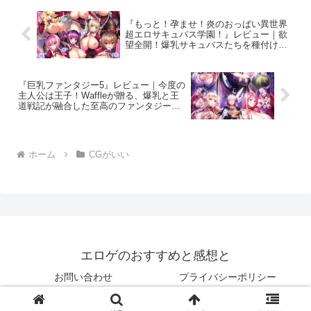
『もっと！孕ませ！炎のおっぱい異世界
超エロサキュバス学園！』レビュー｜欲
望全開！爆乳サキュバスたちを種付けし
て異世界を統べろ！
『巨乳ファンタジー5』レビュー｜今度の
主人公は王子！Waffleが贈る、爆乳と王
道戦記が融合した至高のファンタジー第
五弾！
ホーム
CGがいい
エロゲのおすすめと感想と
お問い合わせ
プライバシーポリシー
© 2025 エロゲのおすすめと感想と.