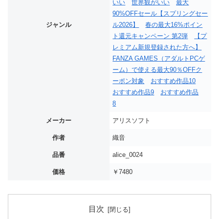
いい
世界観がいい
最大
90%OFFセール【スプリングセー
ジャンル
ル2026】
春の最大16%ポイン
ト還元キャンペーン 第2弾
【プ
レミアム新規登録された方へ】
FANZA GAMES（アダルトPCゲ
ーム）で使える最大90％OFFク
ーポン対象
おすすめ作品10
おすすめ作品9
おすすめ作品
8
メーカー
アリスソフト
作者
織音
品番
alice_0024
価格
￥7480
目次