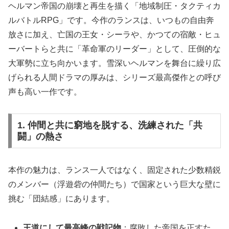
ヘルマン帝国の崩壊と再生を描く「地域制圧・タクティカ
ルバトルRPG」です。今作のランスは、いつもの自由奔
放さに加え、亡国の王女・シーラや、かつての宿敵・ヒュ
ーバートらと共に「革命軍のリーダー」として、圧倒的な
大軍勢に立ち向かいます。雪深いヘルマンを舞台に繰り広
げられる人間ドラマの厚みは、シリーズ最高傑作との呼び
声も高い一作です。
1. 仲間と共に窮地を脱する、洗練された「共
闘」の熱さ
本作の魅力は、ランス一人ではなく、固定された少数精鋭
のメンバー（浮遊砦の仲間たち）で国家という巨大な壁に
挑む「団結感」にあります。
王道にして最高峰の戦記物
：腐敗した帝国を正すた