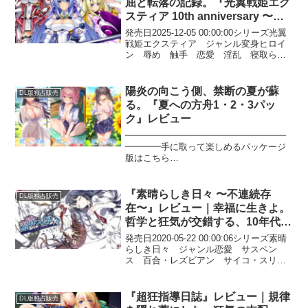
屈と転落の記録。『光翼戦姫エク
スティア 10th anniversary 〜
Bright Feather BOX〜』レビュ
発売日2025-12-05 00:00:00シリーズ光翼
ー
戦姫エクスティア ジャンル変身ヒロイ
ン 辱め 触手 恋愛 淫乱 寝取られ
（NTR） セット商品 バトル 萌えゲ
ーアワード/美少女ゲームアワード受賞作
品 DL版独占販売 ブラウザ対応 キ...
陽炎の向こう側、禁断の夏が蘇
DL版独占販売
る。『夏への方舟1・2・3パッ
ク』レビュー
━━━━━━━━━━━━━━━━━━
━━━━手に取って楽しめるパッケージ
版はこちら
━━━━━━━━━━━━━━━━━━
━━━━『夏への方舟』セットが登場！
【収録作品】◆夏への方舟1【萌えゲーア
『素晴らしき日々 〜不連続存
DL版独占販売
ワード2024 エロス系作品賞PINK 受賞】
在〜』レビュー｜幸福に生きよ。
◇夏への方舟2◆夏への方舟3※ご購入後
哲学と狂気が交錯する、10年代ノ
は、1タイトルずつダウンロードが可能で
ベルゲームの到達点！
す。
発売日2020-05-22 00:00:06シリーズ素晴
らしき日々 ジャンル恋愛 サスペン
ス 百合・レズビアン サイコ・スリラ
ー 制服 DL版独占販売 学園もの ブ
ラウザ対応 Windows10対応作品 シナ
リオがいい 演出がいい 音楽がい...
『超狂指導日誌』レビュー｜規律
DL版独占販売