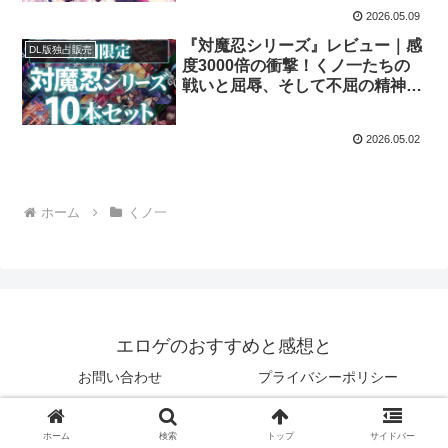
2026.05.09
『対魔忍シリーズ』レビュー｜感
DL版独占販売
度3000倍の衝撃！くノ一たちの
戦いと屈辱、そして不屈の精神を
描く、世界最強のバイオレンス・
エロス。
2026.05.02
ホーム
くノ一
エロゲのおすすめと感想と
お問い合わせ
プライバシーポリシー
© 2025 エロゲのおすすめと感想と.
ホーム
検索
トップ
サイドバー