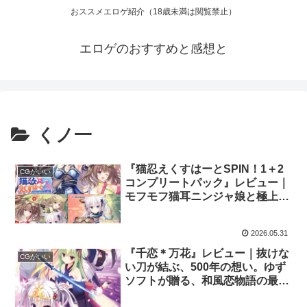
おススメエロゲ紹介（18歳未満は閲覧禁止）
エロゲのおすすめと感想と
くノ一
『猫忍えくすはーとSPIN！1＋2
CGがいい
コンプリートパック』レビュー｜
モフモフ猫耳ニンジャ娘と極上甘
やかし生活！Whirlpoolが贈る、
可愛さ爆発のケモミミ忍法帖！
2026.05.31
『千恋＊万花』レビュー｜抜けな
CGがいい
い刀が結ぶ、500年の想い。ゆず
ソフトが贈る、和風恋物語の最高
傑作がここに。