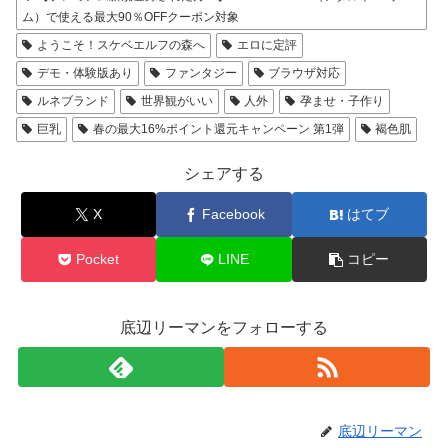
ム）で使える最大90％OFFクーポン対象
ようこそ！スケベエルフの森へ
エロに定評
デモ・体験版あり
ファンタジー
ブラウザ対応
ルネブランド
世界観がいい
人外
孕ませ・子作り
巨乳
春の最大16%ポイント還元キャンペーン 第1弾
褐色肌
シェアする
X
Facebook
はてブ
Pocket
LINE
コピー
底辺リーマンをフォローする
底辺リーマン