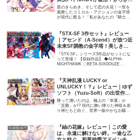
輝く美少女たちと星を巡る、ドタ
星のきらめき、そして恋の火花！一世を
バタ魔王ライフ！
風靡したコミカル・アクションの金字塔
が現代に甦る！「私があなたの『騎士』
になってあげる！ だから一緒に行こう、
世界の果てまで！」本作は、美少女ゲー
ム界において「爽快すぎるコマンドバト
『STX-SF 3作セット』レビュー
10点以上で7%OFFクーポン対象
ル」と「テンポ抜群のド...
｜アセンド（A-Scend）が放つ近
未来SF調教の金字塔！美しきア
ンドロイドや女戦士を快楽で堕と
『STX-SF』シリーズ3作品がセットにな
す、肉感ダークADVの決定版！
って登場！ 【収録作品】 ◆ALPHA-
NIGHTHAWK ◇BETA‐SIXDOUZE
◆GAMMA-DIMENSION ALPHA＆BETA
FAN DISK ※ご購入後は、1タイトルずつ
ダウンロードが可能です。
『天神乱漫 LUCKY or
CGがいい
UNLUCKY！？』レビュー｜ゆず
ソフト（Yuzu-Soft）の出世作！
災難続きの主人公と神様たちが織
降って湧いたのは、極上の「幸運」か
りなす、ドタバタ天罰＆神がかり
「災難」か!? 現代に舞い降りた神様＆祟
り神たちと紡ぐ、世界一賑やかなお騒が
的純愛ADV！
せラブコメディ！「も、もうっ！ あなた
がそんなに不幸を呼び寄せるから、私ま
でこんな格好に……っ。でも、不思議と
『紬の花嫁』レビュー｜この愛
DL版独占販売
あなたといるのは、嫌...
は、永遠に解けない絆。一途な乙
女と紡ぐ、和風純愛アドベンチャ