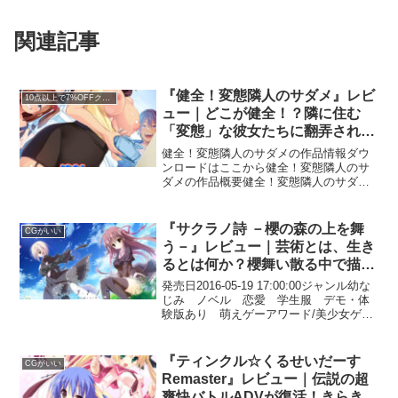
関連記事
『健全！変態隣人のサダメ』レビ
10点以上で7%OFFクーポン／スプリングセール2026対象
ュー｜どこが健全！？隣に住む
「変態」な彼女たちに翻弄され
る、Miel流・爆笑背徳生活！
健全！変態隣人のサダメの作品情報ダウ
ンロードはここから健全！変態隣人のサ
ダメの作品概要健全！変態隣人のサダメ
は現在人気の高い作品の一つです。 臨場
感のある映像と完成度の高い演出が魅力
で、ユーザー評価も非常に高い作品とな
『サクラノ詩 －櫻の森の上を舞
CGがいい
っています。健全の定義...
う－』レビュー｜芸術とは、生き
るとは何か？櫻舞い散る中で描か
れる、至高の批評的群像劇
発売日2016-05-19 17:00:00ジャンル幼な
じみ ノベル 恋愛 学生服 デモ・体
験版あり 萌えゲーアワード/美少女ゲー
ムアワード受賞作品 DL版独占販売 学
園もの ブラウザ対応 Windows10対応
作品 CGがいい キャラクタ...
『ティンクル☆くるせいだーす
CGがいい
Remaster』レビュー｜伝説の超
爽快バトルADVが復活！きらきら