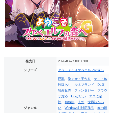
発売日
2026-03-27 00:00:00
シリーズ
ようこそ！スケベエルフの森へ
巨乳
孕ませ・子作り
デモ・体
験版あり
ルネブランド
DL版
独占販売
ファンタジー
ブラウ
ザ対応
CGがいい
エロに定
評
褐色肌
人外
世界観がい
ジャンル
い
Windows11対応作品
春の最