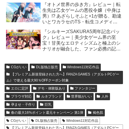
先の愛と幸福を紡ぐ現代和風伝奇の最
『オトメ世界の歩き方』レビュー｜転
高峰！
生先は乙女ゲームの悪役令嬢（中身は
男）!? あざらしそふと+1が贈る、勘違
いとワカラセのTS・転生コメディ
ADV！
『シルキーズSAKURA5周年記念パッ
ク』レビュー｜美少女ゲーム界の至
宝！甘美なエロティシズムと極上のシ
ナリオが融合した、ファン必携の記念
碑的BOX！
CGがいい
DL版独占販売
Windows11対応作品
【プレミアム新規登録された方へ】FANZA GAMES（アダルトPCゲー
ム）で使える最大90％OFFクーポン対象
エロに定評
デモ・体験版あり
ファンタジー
ブラウザ対応
ルネブランド
世界観がいい
人外
孕ませ・子作り
巨乳
春の最大16%ポイント還元キャンペーン 第1弾
褐色肌
CGがいい
DL版独占販売
Windows11対応作品
【プレミアム新規登録された方へ】FANZA GAMES（アダルトPCゲー