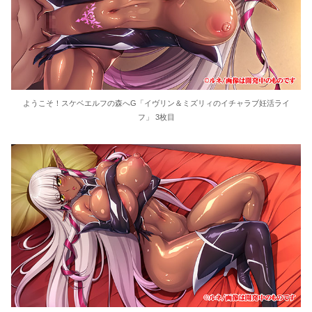
ようこそ！スケベエルフの森へG「イヴリン＆ミズリィのイチャラブ妊活ライ
フ」 3枚目