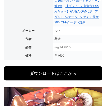
大16%ポイント還元キャンペーン
第1弾
【プレミアム新規登録さ
れた方へ】FANZA GAMES（ア
ダルトPCゲーム）で使える最大
90％OFFクーポン対象
メーカー
ルネ
作者
葵渚
品番
mgold_0205
価格
￥7480
ダウンロードはここから