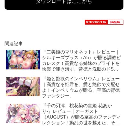
ダウンロードはここから
関連記事
『二美姫のマリオネット』レビュー｜
シルキーズプラス（A5）が贈る調教ピ
カレスク！高貴なる姉妹のプライドを
快楽で叩き潰す、背徳と洗脳のドS特
化型ADV！
『姫と艶欲のインペリウム』レビュー
｜高貴なる姫君を、愛と艶欲で支配せ
よ！インペリウムが贈る、至高の背徳
ファンタジー。
『千の刃濤、桃花染の皇姫‐花あか
り‐』レビュー｜オーガスト
（AUGUST）が贈る至高のファンディ
レクション！動乱の世を越えた、その