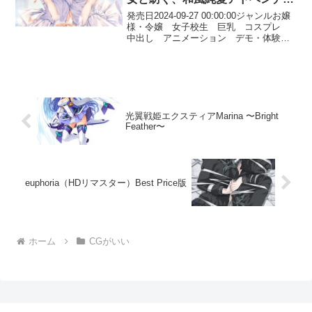
ーの至宝！
発売日2024-09-27 00:00:00ジャンルお嬢
様・令嬢 女子校生 巨乳 コスプレ
中出し アニメーション デモ・体験版
あり 萌えゲーアワード/美少女ゲームア
ワード受賞作品 DL版独占販売 ブラウ
ザ対応 Windows10対応作品 ...
光翼戦姫エクスティアMarina 〜Bright
Feather〜
euphoria（HDリマスター）Best Price版
ホーム
CGがいい